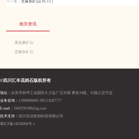
下一条：
芝麻灰矿山[ 01-13 ]
相关资讯
· 黄金麻矿山
· 芝麻灰矿山
©四川汇丰花岗石版权所有
地址：
自贡市舒坪工业园区久大盐厂正对面 乘坐34路、41路公交可达
业务咨询：
13909006061 0813-8287777
E-mail：
1940350398@qq.com
技术支持：
四川百信智创科技有限公司
蜀ICP备14020000号-1